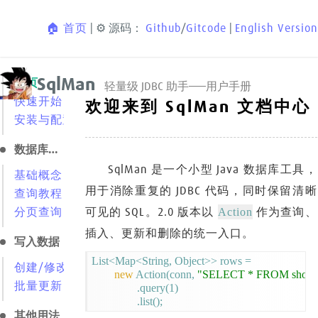
🏠 首页
| ⚙️ 源码：
Github
/
Gitcode
|
English Version
SqlMan
首页
轻量级 JDBC 助手——用户手册
快速开始
欢迎来到 SqlMan 文档中心
安装与配置
数据库查询
SqlMan 是一个小型 Java 数据库工具，
基础概念
用于消除重复的 JDBC 代码，同时保留清晰
查询教程
Action
可见的 SQL。2.0 版本以
作为查询、
分页查询
插入、更新和删除的统一入口。
写入数据
List<Map<String, Object>> rows =

创建/修改/删除
new
 Action(conn, 
"SELECT * FROM shop_a
批量更新
                .query(1)

其他用法