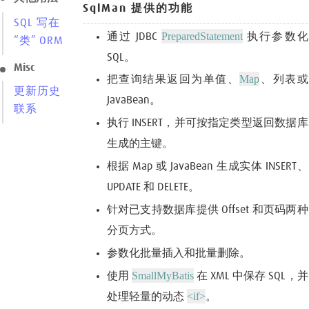
SqlMan 提供的功能
SQL 写在 XML 中
PreparedStatement
通过 JDBC
执行参数化
“类” ORM
SQL。
Misc
Map
把查询结果返回为单值、
、列表或
更新历史
JavaBean。
联系
执行 INSERT，并可按指定类型返回数据库
生成的主键。
根据 Map 或 JavaBean 生成实体 INSERT、
UPDATE 和 DELETE。
针对已支持数据库提供 Offset 和页码两种
分页方式。
参数化批量插入和批量删除。
SmallMyBatis
使用
在 XML 中保存 SQL，并
<if>
处理轻量的动态
。